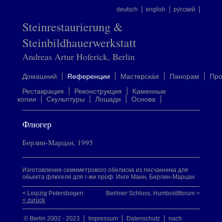
deutsch
english
ру́сский
Steinrestaurierung &
Steinbildhauerwerkstatt
Andreas Artur Hoferick, Berlin
Домашний
Rеференции
Mастерска́я
Панорам
Пр
Реставрация
Реконструкция
Каменные
копии
Скульптуры
Лошади
Oснова
Флюгер
Берлин-Марцан, 1995
Изготовление семиметрового обелиска из песчанника для
обьекта флюгеля для г-жи проф. Инге Манн, Берлин-Марцан
< Leipzig Petersbogen
Berliner Schloss, Humboldtforum >
< zurück
© Berlin 2002 - 2023
Impressum
Datenschutz
nach