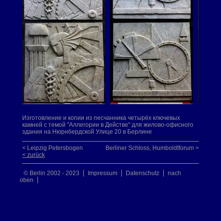
Изготовление и копии из песчанника четырёх ключевых
камней с темой "Аллегории в Действе" для жилово-офисного
здания на Нюрнбердской Улице 20 в Берлине
< Leipzig Petersbogen
Berliner Schloss, Humboldtforum >
< zurück
© Berlin 2002 - 2023
Impressum
Datenschutz
nach
oben