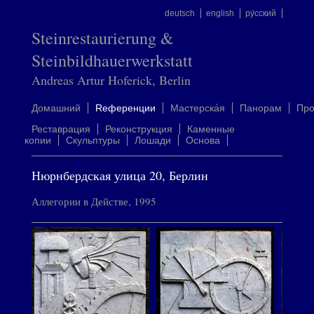
deutsch
english
ру́сский
Steinrestaurierung &
Steinbildhauerwerkstatt
Andreas Artur Hoferick, Berlin
Домашний
Rеференции
Mастерска́я
Панорам
Пр
Реставрация
Реконструкция
Каменные
копии
Скульптуры
Лошади
Oснова
Нюрнбердская улица 20, Берлин
Аллегории в Действе, 1995