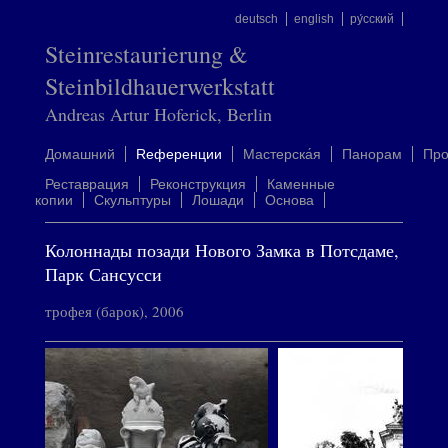
deutsch
english
ру́сский
Steinrestaurierung &
Steinbildhauerwerkstatt
Andreas Artur Hoferick, Berlin
Домашний
Rеференции
Mастерска́я
Панорам
Пр
Реставрация
Реконструкция
Каменные
копии
Скульптуры
Лошади
Oснова
Колоннады позади Нового Замка в Потсдаме,
Парк Сансусси
трофея (барок), 2006