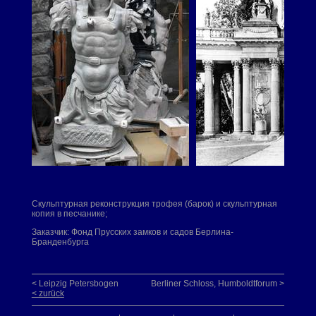
Скульптурная реконструкция трофея (барок) и скульптурная
копия в песчанике;
Заказчик: Фонд Прусских замков и садов Берлина-
Бранденбурга
< Leipzig Petersbogen
Berliner Schloss, Humboldtforum >
< zurück