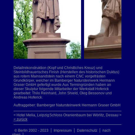
Detailrekonstruktion (Kopf und Christliches Kreuz) und
Steinbildhauerisches Finish (Herstellen des historischen Duktus)
aus rotem Mainsandstein nach einem CNC vorgefrästen
Grundkörper, welcher im Bamberger Natursteinwerk Hermann
Graser GmbH gefertigt wurde.Aus Termingründen haben an
dieser Skulptur folgende Mitarbeiter der Werkstatt Hoferick
gearbeitet: Thilo Reinhard, John Shield, Oleg Bessonov und
Andreas Hoferick.
Auftraggeber: Bamberger Natursteinwerk Hermann Graser GmbH
< Hotel Melia, Leipzig
Schloss Oranienbaum bei Wörlitz, Dessau >
< zurück
© Berlin 2002 - 2023
Impressum
Datenschutz
nach
oben