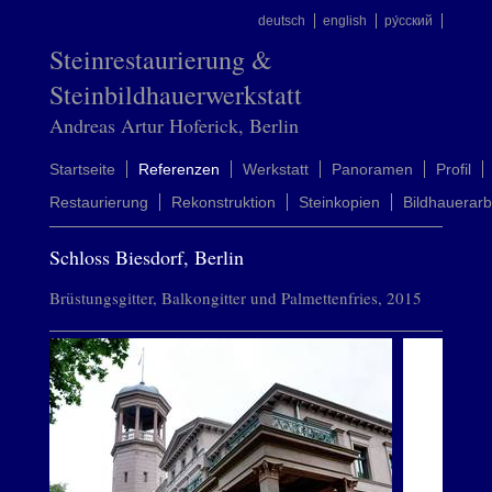
deutsch
english
ру́сский
Steinrestaurierung &
Steinbildhauerwerkstatt
Andreas Artur Hoferick, Berlin
Startseite
Referenzen
Werkstatt
Panoramen
Profil
Restaurierung
Rekonstruktion
Steinkopien
Bildhauerarb
Schloss Biesdorf, Berlin
Brüstungsgitter, Balkongitter und Palmettenfries, 2015